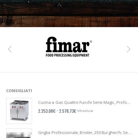
CONSIGLIATI
Cucina a Gas Quattro Fuochi Serie Magic, Profonda 700mm, Su mobile
2.253,08
€
2.578,73
€
–
IVA esclusa
Griglia Professionale, Broiler, 250 Burgher/h; Serie American