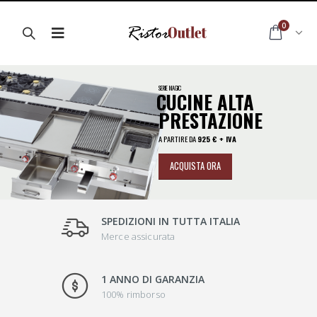
0
SERIE “PF” PROFESSIONAL
COLTELLI
PROFESSIONALI
A PARTIRE DA
14
€ + IVA
ACQUISTA ORA
SPEDIZIONI IN TUTTA ITALIA
Merce assicurata
1 ANNO DI GARANZIA
100% rimborso