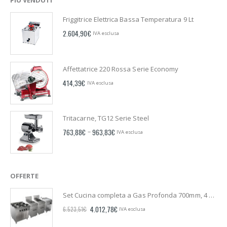
Friggitrice Elettrica Bassa Temperatura 9 Lt
2.604,90
€
IVA esclusa
Affettatrice 220 Rossa Serie Economy
414,39
€
IVA esclusa
Tritacarne, TG12 Serie Steel
763,88
€
963,83
€
–
IVA esclusa
OFFERTE
Set Cucina completa a Gas Profonda 700mm, 4 Fuochi, Friggitrice 17 Lt, Cuocipasta 28 Lt, set di cestelli, Fry Top L 400mm, Serie G7
4.012,78
€
6.523,51
€
IVA esclusa