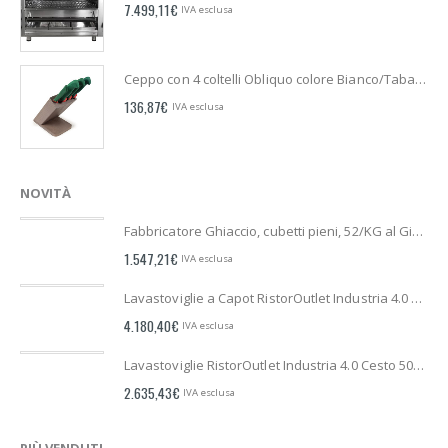
7.499,11
€
IVA esclusa
Ceppo con 4 coltelli Obliquo colore Bianco/Tabacco
136,87
€
IVA esclusa
NOVITÀ
Fabbricatore Ghiaccio, cubetti pieni, 52/KG al Giorno. Serie RistorOutlet
1.547,21
€
IVA esclusa
Lavastoviglie a Capot RistorOutlet Industria 4.0 Cesto 500 x 500 | 45 Cesti/h
4.180,40
€
IVA esclusa
Lavastoviglie RistorOutlet Industria 4.0 Cesto 500 x 500. | 33 Cesti/h
2.635,43
€
IVA esclusa
PIÙ VENDUTI