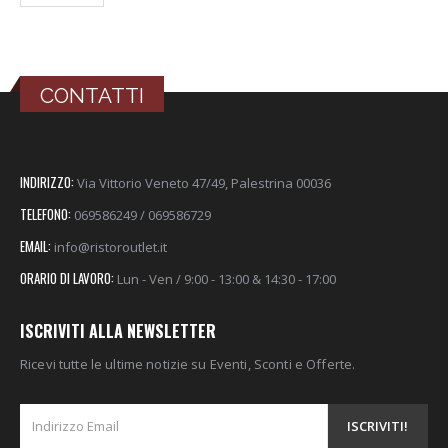
CONTATTI
INDIRIZZO:
Via Vittorio Veneto 47/49, Palestrina 00036
TELEFONO:
069586249 / 069586729
EMAIL:
info@ristoroutlet.it
ORARIO DI LAVORO:
Lun - Ven / 9:00 - 13:00 & 14:30 - 17:00
ISCRIVITI ALLA NEWSLETTER
Ricevi tutte le ultime notizie su Eventi, Sconti e Offerte.